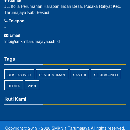
Alamat
JL. Ifolia Perumahan Harapan Indah Desa. Pusaka Rakyat Kec.
Tarumajaya Kab. Bekasi
Telepon
-
Email
info@smkn1tarumajaya.sch.id
Tags
SEKILAS INFO
PENGUMUMAN
SANTRI
SEKILAS-INFO
BERITA
2019
Ikuti Kami
Copyright © 2019 - 2026
SMKN 1 Tarumajaya
All rights reserved.