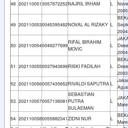
48
202110051
3057872252
NAJRIL IRHAM
L
Nove
2005
BEKA
49
202110053
0045395482
NOVAL AL RIZAKY
L
Sept
2004
JAKA
RIFAL IBRAHIM
50
202110054
0049277699
L
Dese
MOVIC
2004
BEKA
51
202110055
0037943699
RISKI FADILAH
L
Dese
2003
Jakar
52
202110056
0057435652
RIVALDI SAPUTRA
L
Agus
SEBASTIAN
JAKA
53
202110057
0057138081
PUTRA
L
Mare
SULAEMAN
BEKA
54
202110058
0055882341
ZIDNI NUR
L
Mare