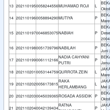
BEKA
13
202110195
0058244556
MUHAMAD ROJI
L
Okto
BEKA
14
202110196
0058894290
MUTIYA
P
Mare
BEKA
15
202110197
0046853075
NABIAH
P
Dese
2004
BEKA
16
202110198
0051739796
NABILAH
P
Juni
NADIA CAHYANI
BEKA
17
202110199
0061112166
P
PUTRI
Janu
JAKA
18
202110201
0053144759
QURROTA ZEIN
L
Mare
RAKA
JAKA
19
202110202
0056173815
L
HERLAMBANG
Mei 
BEKA
20
202110203
0045039365
ROSADA ASSIDIK
P
Okto
RATNA
JAKA
21
202110204
0042139434
P