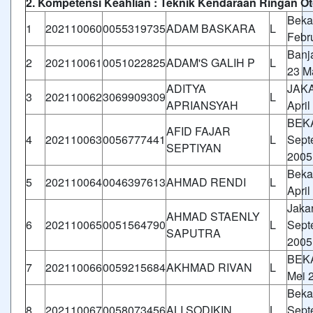
2. Kompetensi Keahlian : Teknik Kendaraan Ringan Ot
Beka
1
202110060
0055319735
ADAM BASKARA
L
Febr
Banj
2
202110061
0051022825
ADAM'S GALIH P
L
23 M
ADITYA
JAKA
3
202110062
3069909309
L
APRIANSYAH
April
BEKA
AFID FAJAR
4
202110063
0056777441
L
Sept
SEPTIYAN
2005
Beka
5
202110064
0046397613
AHMAD RENDI
L
April
Jakar
AHMAD STAENLY
6
202110065
0051564790
L
Sept
SAPUTRA
2005
BEKA
7
202110066
0059215684
AKHMAD RIVAN
L
Mei 
Beka
8
202110067
0058073456
ALI SODIKIN
L
Sept