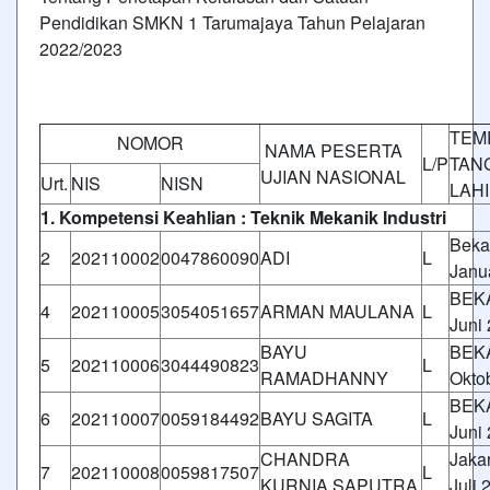
Pendidikan SMKN 1 Tarumajaya Tahun Pelajaran
2022/2023
TEM
NOMOR
NAMA PESERTA
L/P
TAN
UJIAN NASIONAL
Urt.
NIS
NISN
LAH
1. Kompetensi Keahlian : Teknik Mekanik Industri
Beka
2
202110002
0047860090
ADI
L
Janu
BEKA
4
202110005
3054051657
ARMAN MAULANA
L
Juni
BAYU
BEKA
5
202110006
3044490823
L
RAMADHANNY
Okto
BEKA
6
202110007
0059184492
BAYU SAGITA
L
Juni
CHANDRA
Jakar
7
202110008
0059817507
L
KURNIA SAPUTRA
Juli 