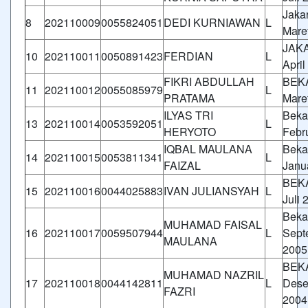
Jakar
8
202110009
0055824051
DEDI KURNIAWAN
L
Mare
JAKA
10
202110011
0050891423
FERDIAN
L
April
FIKRI ABDULLAH
BEKA
11
202110012
0055085979
L
PRATAMA
Mare
ILYAS TRI
Beka
13
202110014
0053592051
L
HERYOTO
Febr
IQBAL MAULANA
Beka
14
202110015
0053811341
L
FAIZAL
Janu
BEKA
15
202110016
0044025883
IVAN JULIANSYAH
L
Juli 
Beka
MUHAMAD FAISAL
16
202110017
0059507944
L
Sept
MAULANA
2005
BEKA
MUHAMAD NAZRIL
17
202110018
0044142811
L
Dese
FAZRI
2004