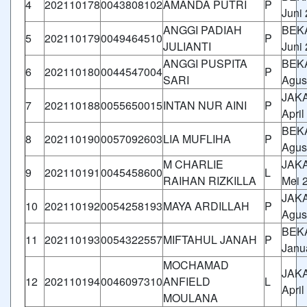
4
202110178
0043808102
AMANDA PUTRI
P
Juni
ANGGI PADIAH
BEKA
5
202110179
0049464510
P
JULIANTI
Juni
ANGGI PUSPITA
BEKA
6
202110180
0044547004
P
SARI
Agus
JAKA
7
202110188
0055650015
INTAN NUR AINI
P
April
BEKA
8
202110190
0057092603
LIA MUFLIHA
P
Agus
M CHARLIE
JAKA
9
202110191
0045458600
L
RAIHAN RIZKILLA
Mei 
JAKA
10
202110192
0054258193
MAYA ARDILLAH
P
Agus
BEKA
11
202110193
0054322557
MIFTAHUL JANAH
P
Janu
MOCHAMAD
JAKA
12
202110194
0046097310
ANFIELD
L
April
MOULANA