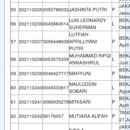
JAKA
55
202110235
0055786032
JASHINTA PUTRI
P
Janu
LUIS LEONARDY
BEKA
56
202110236
0045884514
L
SUHERMAN
Okto
LUTFIAH
BEKA
57
202110237
3058448638
APRILLIYANI
P
April
PUTRI
MUHAMMAD RIFQI
BEKA
58
202110238
0053575339
L
ANNASHIRUL
Juni
BEKA
59
202110239
3046427717
MAHYUNI
P
Mare
MAULUDDIN
BEKA
60
202110240
0049333817
L
SOBARI
Agus
BEKA
61
202110241
3066935278
MITASARI
P
April
TAN
62
202110242
56176057
MUTIARA ALIFAH
P
27 Ju
JAKA