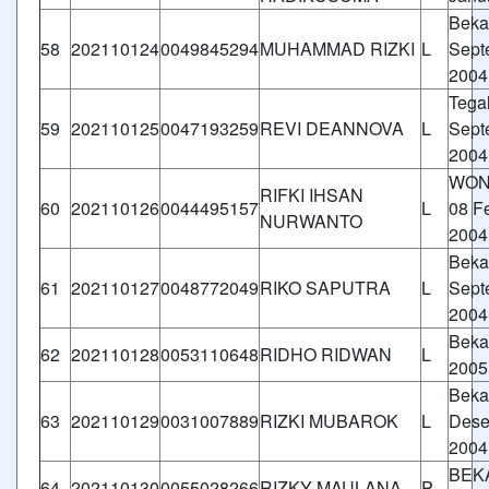
Beka
58
202110124
0049845294
MUHAMMAD RIZKI
L
Sept
2004
Tegal
59
202110125
0047193259
REVI DEANNOVA
L
Sept
2004
WON
RIFKI IHSAN
60
202110126
0044495157
L
08 F
NURWANTO
2004
Beka
61
202110127
0048772049
RIKO SAPUTRA
L
Sept
2004
Bekas
62
202110128
0053110648
RIDHO RIDWAN
L
2005
Beka
63
202110129
0031007889
RIZKI MUBAROK
L
Dese
2004
BEKA
64
202110130
0055028266
RIZKY MAULANA
P