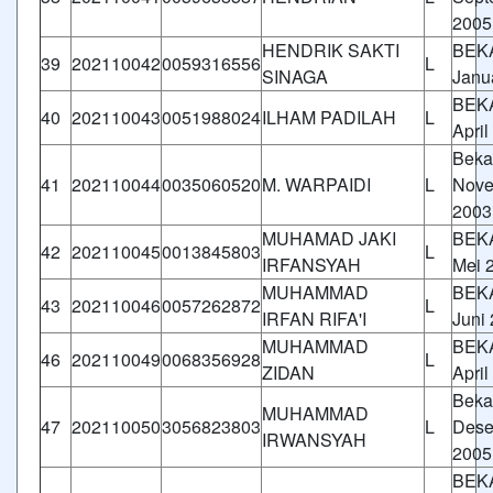
2005
HENDRIK SAKTI
BEKA
39
202110042
0059316556
L
SINAGA
Janu
BEKA
40
202110043
0051988024
ILHAM PADILAH
L
April
Beka
41
202110044
0035060520
M. WARPAIDI
L
Nove
2003
MUHAMAD JAKI
BEKA
42
202110045
0013845803
L
IRFANSYAH
Mei 
MUHAMMAD
BEKA
43
202110046
0057262872
L
IRFAN RIFA'I
Juni
MUHAMMAD
BEKA
46
202110049
0068356928
L
ZIDAN
April
Beka
MUHAMMAD
47
202110050
3056823803
L
Dese
IRWANSYAH
2005
BEKA