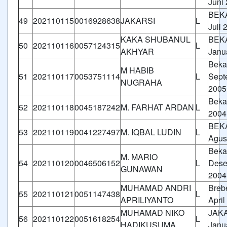
Juni
BEKA
49
202110115
0016928638
JAKARSI
L
Juli 
KAKA SHUBANUL
BEKA
50
202110116
0057124315
L
AKHYAR
Janu
Beka
M HABIB
51
202110117
0053751114
L
Sept
NUGRAHA
2005
Bekas
52
202110118
0045187242
M. FARHAT ARDAN
L
2004
BEKA
53
202110119
0041227497
M. IQBAL LUDIN
L
Agus
Beka
M. MARIO
54
202110120
0046506152
L
Dese
GUNAWAN
2004
MUHAMAD ANDRI
Breb
55
202110121
0051147438
L
APRILIYANTO
April
MUHAMAD NIKO
JAKA
56
202110122
0051618254
L
HADIKUSUMA
Janu