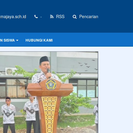
majaya.sch.id
-
RSS
Pencarian
N SISWA
HUBUNGI KAMI