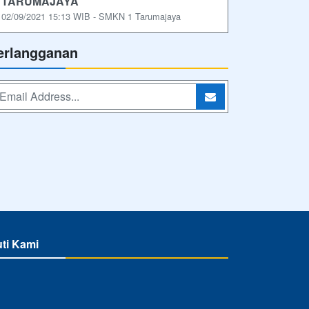
TARUMAJAYA
02/09/2021 15:13 WIB - SMKN 1 Tarumajaya
erlangganan
uti Kami