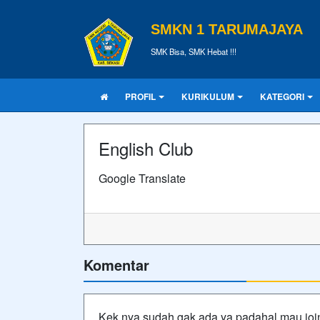
SMKN 1 TARUMAJAYA
SMK Bisa, SMK Hebat !!!
PROFIL
KURIKULUM
KATEGORI
English Club
Google Translate
Komentar
Kek nya sudah gak ada ya padahal mau join 