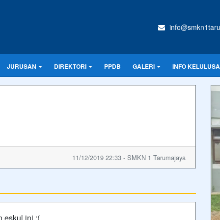
info@smkn1taru
JURUSAN
DIREKTORI
PPDB
GALERI
INFO KELULUSA
11/12/2019 22:33 - SMKN 1 Tarumajaya
eskul ini :(