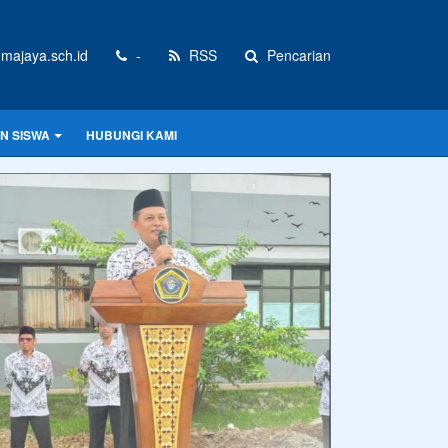
majaya.sch.id
-
RSS
Pencarian
N SISWA
HUBUNGI KAMI