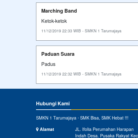
Marching Band
Ketok-ketok
11/12/2019 22:33 WIB - SMKN 1 Tarumajaya
Paduan Suara
Padus
11/12/2019 22:32 WIB - SMKN 1 Tarumajaya
Hubungi Kami
SMKN 1 Tarumajaya ⋅ SMK Bisa, SMK Hebat !!!
Alamat
JL. Ifolia Perumahan Harapan
Indah Desa. Pusaka Rakyat Kec