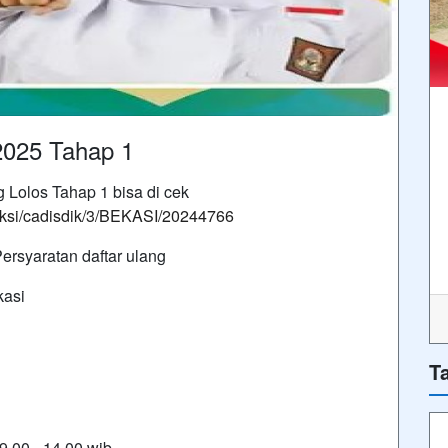
025 Tahap 1
 Lolos Tahap 1 bisa di cek
eleksi/cadisdik/3/BEKASI/20244766
Persyaratan daftar ulang
kasi
T
9.00 - 14.00 wib