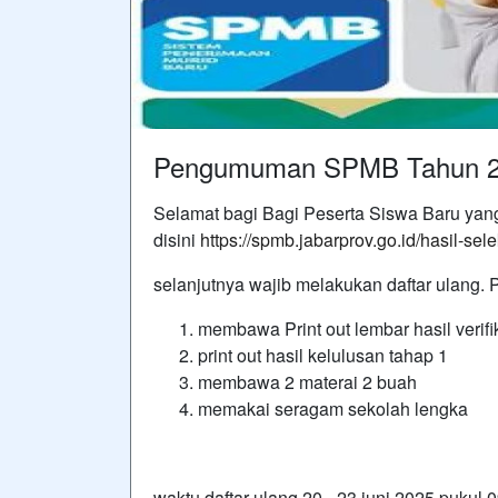
Pengumuman SPMB Tahun 2
Selamat bagi Bagi Peserta Siswa Baru yang
disini
https://spmb.jabarprov.go.id/hasil-s
selanjutnya wajib melakukan daftar ulang. 
membawa Print out lembar hasil verifi
print out hasil kelulusan tahap 1
membawa 2 materai 2 buah
memakai seragam sekolah lengka
waktu daftar ulang 20 - 23 juni 2025 pukul 0