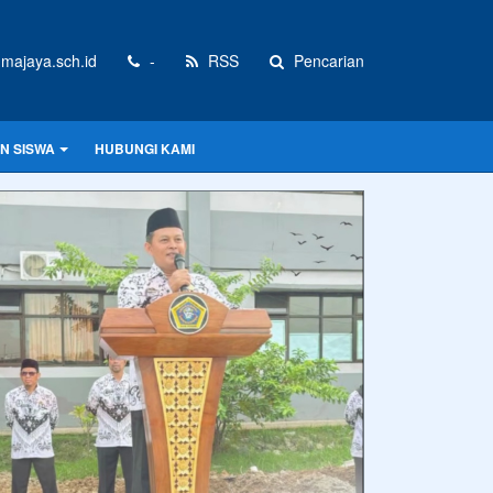
majaya.sch.id
-
RSS
Pencarian
N SISWA
HUBUNGI KAMI